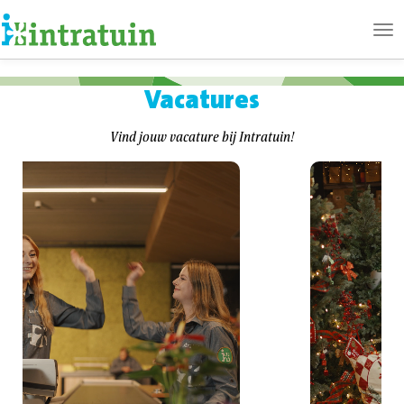
Ope
me
Vacatures
Vind jouw vacature bij Intratuin!