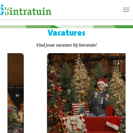
Ope
me
Vacatures
Vind jouw vacature bij Intratuin!