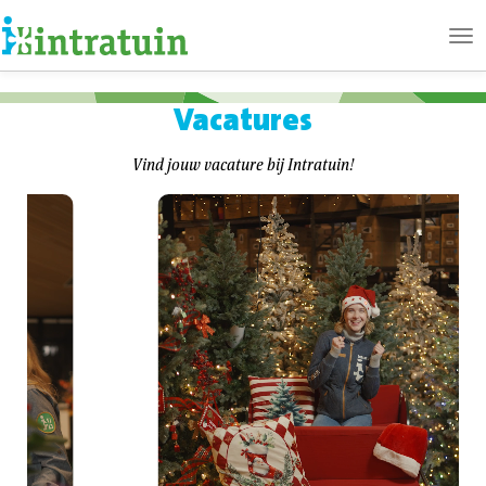
Ope
me
Vacatures
Vind jouw vacature bij Intratuin!