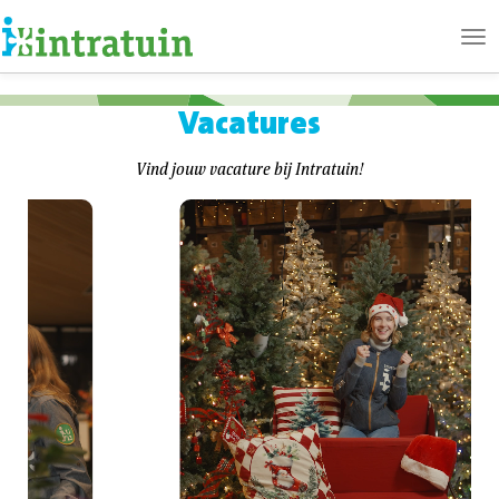
Ope
me
Vacatures
Vind jouw vacature bij Intratuin!