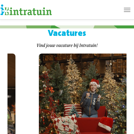
Ope
me
Vacatures
Vind jouw vacature bij Intratuin!